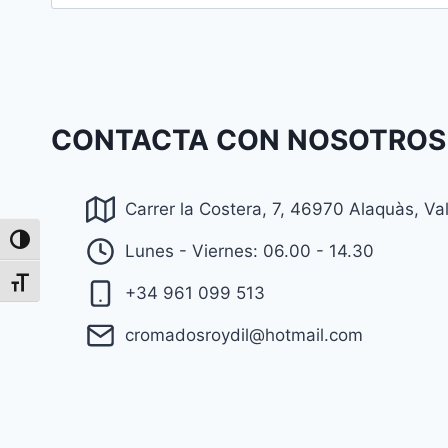
CONTACTA CON NOSOTROS
Carrer la Costera, 7, 46970 Alaquàs, Va
Alternar alto contraste
Lunes - Viernes: 06.00 - 14.30
Alternar tamaño de letra
+34 961 099 513
cromadosroydil@hotmail.com