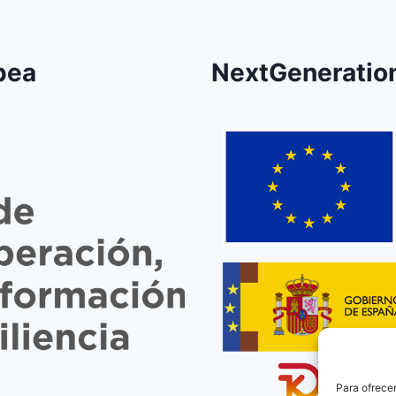
pea
NextGeneratio
Para ofrecer